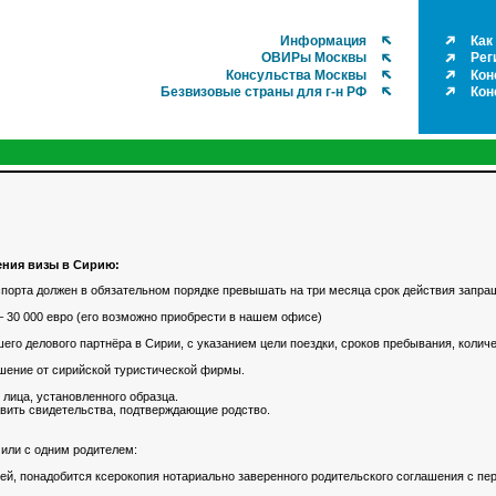
Информация
Как
ОВИРы Москвы
Рег
Консульства Москвы
Кон
Безвизовые страны для г-н РФ
Кон
ния визы в Сирию:
спорта должен в обязательном порядке превышать на три месяца срок действия запра
– 30 000 евро (его возможно приобрести в нашем офисе)
шего делового партнёра в Сирии, с указанием цели поездки, сроков пребывания, колич
ашение от сирийской туристической фирмы.
 лица, установленного образца.
авить свидетельства, подтверждающие родство.
 или с одним родителем:
лей, понадобится ксерокопия нотариально заверенного родительского соглашения с п