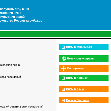
 получить визу в РФ
истрация визы
сультация онлайн
сульства России за рубежом
Визы в страны СНГ
Безвизовые страны
шиваемой визы);
Информация
ества посещений.
Визы в Африку
Визы в Азию
Визы в Океанию
ередачей родительских полномочий