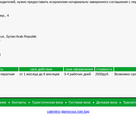
 родителей, нужно предоставить ксерокопию нотариально заверенного соглашения с п
ер., 4
us, Syrian Arab Republic
6
:
ть
срок действия
срок оформления
стоимость
гократная
от 1 месяца до 6 месяцев
3-4 рабочих дней
2500руб.
Возможно сро
ании
Контакты
Туристическая виза
Гостевая виза
Деловая виза
Транзит
valentino glamorous tote bag