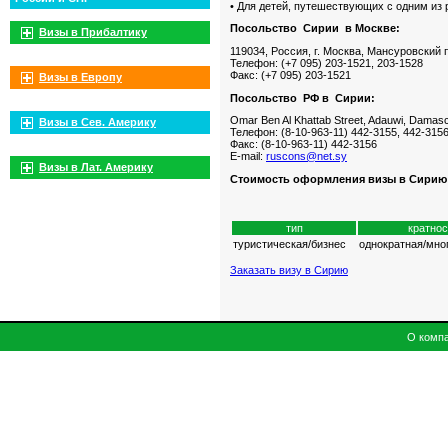
• Для детей, путешествующих с одним из
Посольство Сирии в Москве:
Визы в Прибалтику
119034, Россия, г. Москва, Мансуровский п
Телефон: (+7 095) 203-1521, 203-1528
Факс: (+7 095) 203-1521
Визы в Европу
Посольство РФ в Сирии:
Omar Ben Al Khattab Street, Adauwi, Damasc
Визы в Сев. Америку
Телефон: (8-10-963-11) 442-3155, 442-315
Факс: (8-10-963-11) 442-3156
E-mail:
ruscons@net.sy
Визы в Лат. Америку
Стоимость оформления визы в Сирию
тип
кратнос
туристическая/бизнес
однократная/мно
Заказать визу в Сирию
О комп