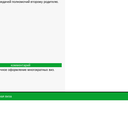
ередачей полномочий второму родителю.
комментарий
чное оформление многократных виз.
ная виза