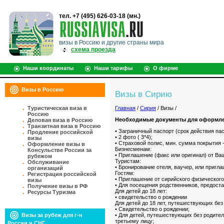
тел. +7 (495) 626-03-18 (мн.)
визы в Россию и другие страны мира
схема проезда
Наши координаты
Наши тарифы
О фирме
Визы в Россию
Визы в Сирию
Туристическая виза в
Главная
/
Сирия
/ Визы /
Россию
Необходимые документы для оформле
Деловая виза в Россию
Транзитная виза в Россию
• Заграничный паспорт (срок действия па
Продление российской
• 2 фото ( 3*4);
визы
• Страховой полис, мин. сумма покрытия 
Оформление визы в
Бизнесменам:
Консульстве России за
• Приглашение (факс или оригинал) от Ва
рубежом
Туристам:
Обслуживание
• Бронирование отеля, ваучер, или пригл
организаций
Гостям:
Регистрация российской
• Приглашение от сирийского физического
визы
• Для посещения родственников, предост
Получение визы в РФ
Для детей до 18 лет:
Ресурсы Туризма
• свидетельство о рождении
Для детей до 18 лет, путешествующих без
• Свидетельство о рождении;
• Для детей, путешествующих без родите
Визы за рубеж для г-н
третьему лицу;
России и СНГ